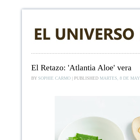
El Retazo: 'Atlantia Aloe' vera
BY
SOPHIE CARMO
|
PUBLISHED
MARTES, 8 DE MAY