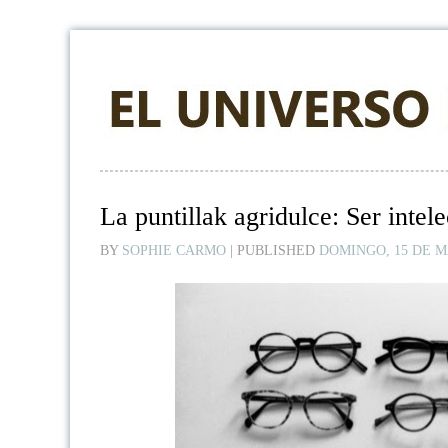
La puntillak agridulce: Ser intele
BY
SOPHIE CARMO
|
PUBLISHED
DOMINGO, 15 DE M