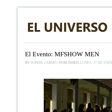
El Evento: MFSHOW MEN
BY
SOPHIE CARMO
|
PUBLISHED
LUNES, 27 DE ENER