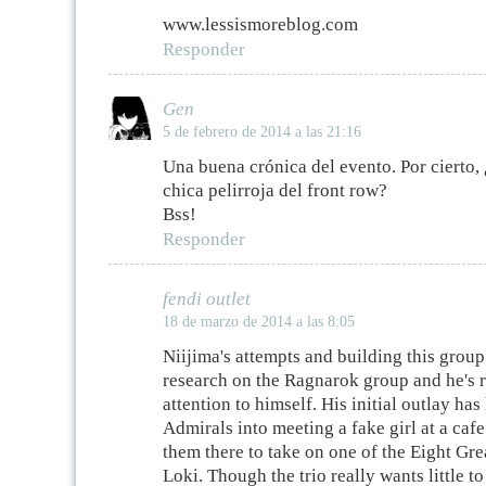
www.lessismoreblog.com
Responder
Gen
5 de febrero de 2014 a las 21:16
Una buena crónica del evento. Por cierto,
chica pelirroja del front row?
Bss!
Responder
fendi outlet
18 de marzo de 2014 a las 8:05
Niijima's attempts and building this group
research on the Ragnarok group and he's r
attention to himself. His initial outlay ha
Admirals into meeting a fake girl at a cafe
them there to take on one of the Eight Gre
Loki. Though the trio really wants little to