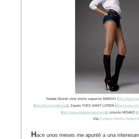
Natalia Skorek viste shorts vaqueros MANGO (
http://www.m
(
http://bit.ly/medthread
), Zapato YVES SAINT LOREN (
http://www.ysl
(
http://www.philippematignon.it
), cinturón MISAKO (
Vía
Fashion Media Networ
H
ace unos meses me apunté a una interesant