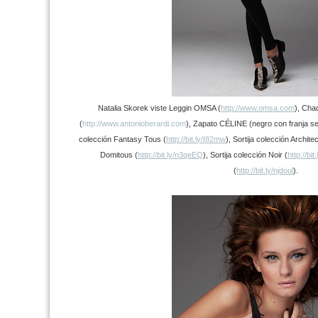
Natalia Skorek viste Leggin OMSA (
http://www.omsa.com
), Ch
(
http://www.antonioberardi.com
), Zapato CÉLINE (negro con franja se
colección Fantasy Tous (
http://bit.ly/I82mw
), Sortija colección Architec
Domitous (
http://bit.ly/n3qeEQ
), Sortija colección Noir (
http://bi
(
http://bit.ly/njdoul
).