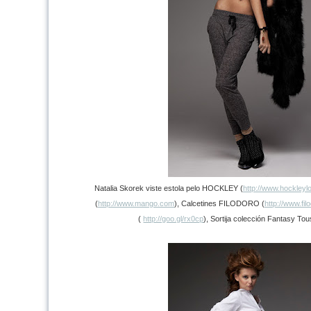
Natalia Skorek viste estola pelo HOCKLEY (
http://www.hockley
(
http://www.mango.com
), Calcetines FILODORO (
http://www.fi
(
http://goo.gl/rx0cp
), Sortija colección Fantasy Tou