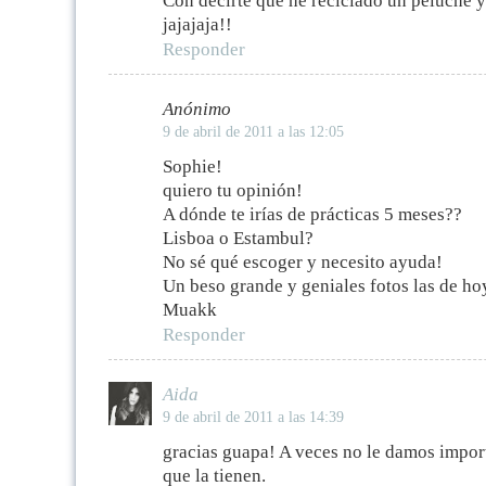
Con decirte que he reciclado un peluche 
jajajaja!!
Responder
Anónimo
9 de abril de 2011 a las 12:05
Sophie!
quiero tu opinión!
A dónde te irías de prácticas 5 meses??
Lisboa o Estambul?
No sé qué escoger y necesito ayuda!
Un beso grande y geniales fotos las de ho
Muakk
Responder
Aida
9 de abril de 2011 a las 14:39
gracias guapa! A veces no le damos import
que la tienen.