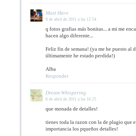
Must Have
8 de abril de 2011 a las 12:54
q fotos grafias más bonitas... a mi me enc
hacen algo diferente...
Feliz fin de semana! (ya me he puesto al d
últimamente he estado perdida!)
Alba
Responder
Dream Whispering
8 de abril de 2011 a las 16:25
que monada de detalles!
tienes toda la razon con la de plagio que 
importancia los pqueños detalles!