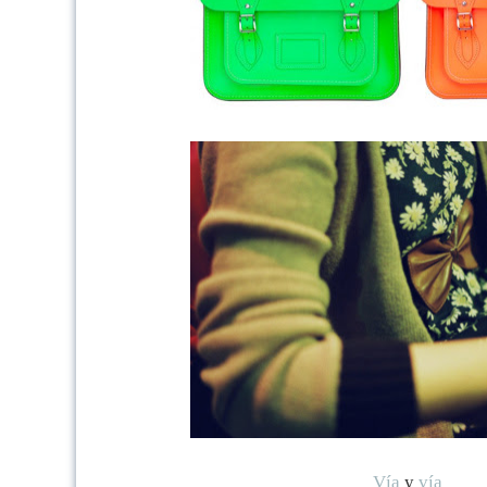
Vía
y
vía