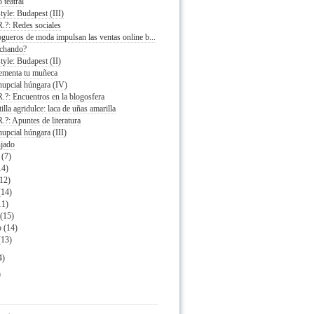
 teatral
style: Budapest (III)
R.?: Redes sociales
gueros de moda impulsan las ventas online b...
chando?
style: Budapest (II)
menta tu muñeca
upcial húngara (IV)
R.?: Encuentros en la blogosfera
illa agridulce: laca de uñas amarilla
R.?: Apuntes de literatura
upcial húngara (III)
jado
(7)
14)
(12)
(14)
11)
(15)
o
(14)
(13)
4)
)