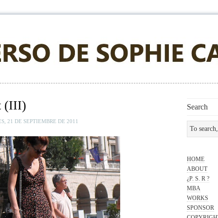
 (III)
Search
S, 21 DE SEPTIEMBRE DE 2011
HOME
ABOUT
¿P. S. R ?
MBA
WORKS
SPONSOR
COPYRIGH