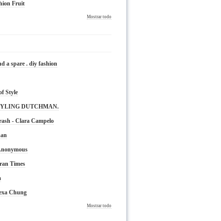
hion Fruit
Mostrar todo
nd a spare . diy fashion
of Style
TYLING DUTCHMAN.
rash - Clara Campelo
nan
 Anonymous
ran Times
a
lexa Chung
Mostrar todo