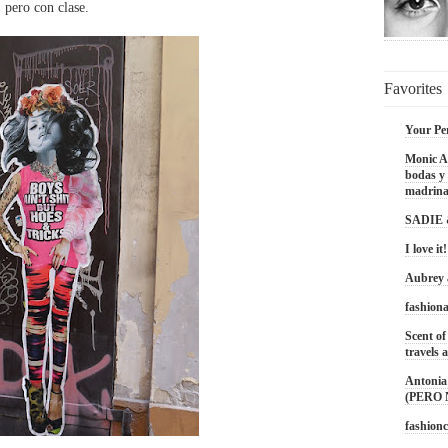
pero con clase.
Favorites
Your Pe
Monic Ac
bodas y 
madrina
SADIE
I love it!
Aubrey
fashiona
Scent of
travels a
Antonia 
(PERO
fashionc