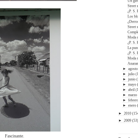
Un giro
Street 
¿P. S. 
Los blo
¿Derro
Street 
Comple
Moda n
¿P. S. 
La punt
¿P. S. 
Moda n
Anaran
►
agosto
►
julio
(
►
junio
►
mayo
►
abril
(
►
marzo
►
febrer
►
enero
►
2010
(15
►
2009
(53
Fascinante.