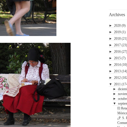
Archives
►
2020
(9)
►
2019
(1)
►
2018
(21
►
2017
(23
►
2016
(27
►
2015
(7)
►
2014
(10
►
2013
(14
►
2012
(10
▼
2011
(17
►
diciem
►
novie
►
octubr
▼
septie
El Reta
Móricz
¿P. S.
Comun