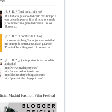
osts
¿P. S. R. ?: Total look, ¿sí o no?
M e hubiera gustado dedicarle más tiempo a
esta cuestión pero al final el tema es simple
y no merece una gran dedicación. En los
últimos a...
¿P. S. R.?: El nombre de tu blog
L a autora del blog 'La mujer más invisible'
me entregó la semana pasada el galardón
'Premio Chica Bloguera'. El premio me ...
¿P. S. R. ?: ¿Qué importancia le concedéis
al diseño?
http://www.mydailystyle.es/
http://www.fashiontoast.com/
http://flashesofstyle.blogspot.com/
http://piter-bimbo.blogspot.com/ ...
ficial Madrid Fashion Film Festival