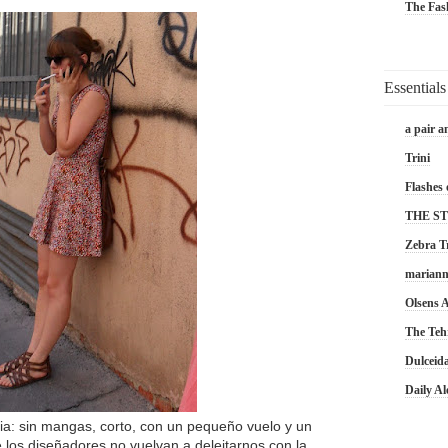
The Fas
Essentials
a pair a
Trini
Flashes 
THE S
Zebra T
marian
Olsens
The Teh
Dulceid
Daily A
cia: sin mangas, corto, con un pequeño vuelo y un
 los diseñadores no vuelvan a deleitarnos con la