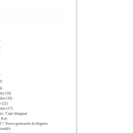
)
)
)
)
)
2)
4)
bre
(16)
mbre
(19)
e
(22)
mbre
(17)
zo: 'Cejas húngaras'
 Kert
 R.?: Nueva generación de bloguers
icad@s