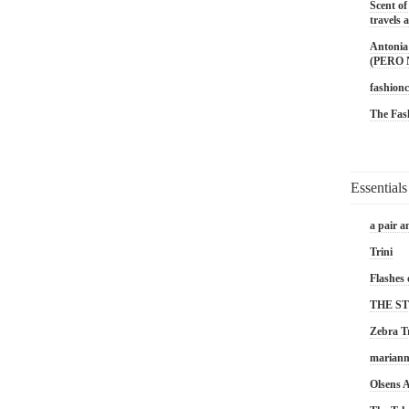
Scent of
travels a
Antonia 
(PERO
fashionc
The Fas
Essentials
a pair a
Trini
Flashes 
THE S
Zebra T
marian
Olsens