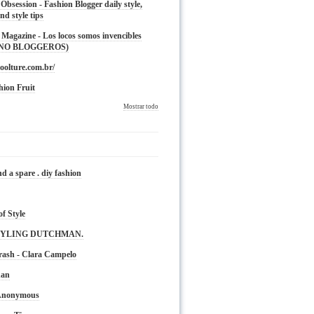
 Obsession - Fashion Blogger daily style,
nd style tips
Magazine - Los locos somos invencibles
 NO BLOGGEROS)
oolture.com.br/
hion Fruit
Mostrar todo
nd a spare . diy fashion
of Style
TYLING DUTCHMAN.
rash - Clara Campelo
nan
 Anonymous