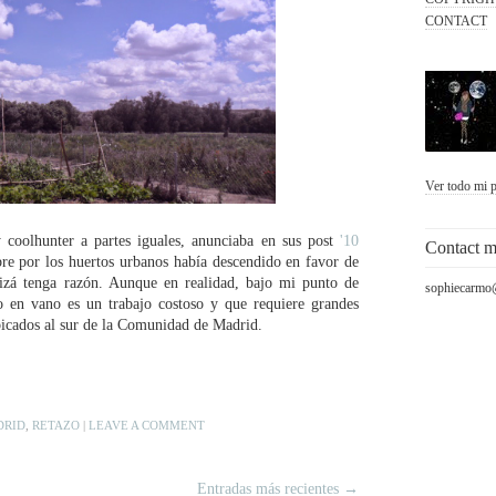
CONTACT
Ver todo mi p
y coolhunter a partes iguales, anunciaba en sus post
'10
Contact 
re por los huertos urbanos había descendido en favor de
uizá tenga razón. Aunque en realidad, bajo mi punto de
sophiecarmo
No en vano es un trabajo costoso y que requiere grandes
bicados al sur de la Comunidad de Madrid.
DRID
,
RETAZO
|
LEAVE A COMMENT
Entradas más recientes →