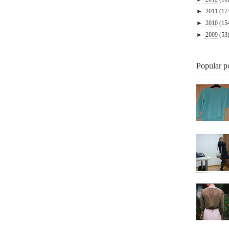
►
2011
(17
►
2010
(15
►
2009
(53
Popular p