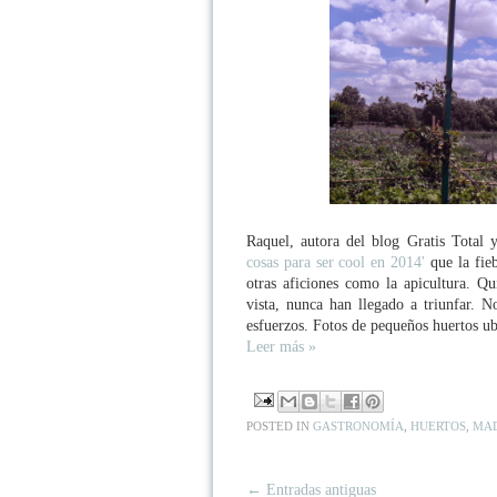
Raquel, autora del blog Gratis Total 
cosas para ser cool en 2014'
que la fieb
otras aficiones como la apicultura. Q
vista, nunca han llegado a triunfar. 
esfuerzos. Fotos de pequeños huertos u
Leer más »
POSTED IN
GASTRONOMÍA
,
HUERTOS
,
MA
← Entradas antiguas