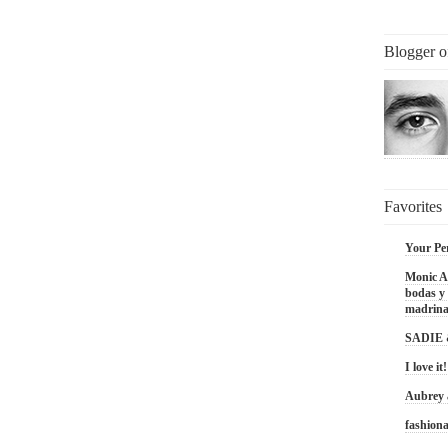
Blogger o
Favorites
Your Pe
Monic Ac
bodas y 
madrina
SADIE
I love it!
Aubrey
fashiona