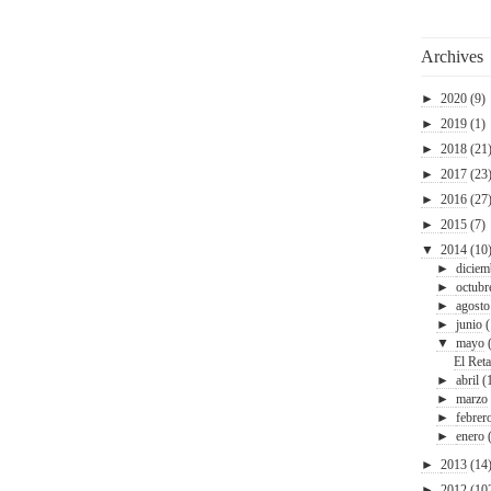
Archives
►
2020
(9)
►
2019
(1)
►
2018
(21
►
2017
(23
►
2016
(27
►
2015
(7)
▼
2014
(10
►
diciem
►
octubr
►
agosto
►
junio
▼
mayo
El Ret
►
abril
(
►
marzo
►
febrer
►
enero
►
2013
(14
►
2012
(10