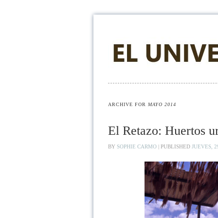
ARCHIVE FOR
MAYO 2014
El Retazo: Huertos u
BY
SOPHIE CARMO
|
PUBLISHED
JUEVES, 