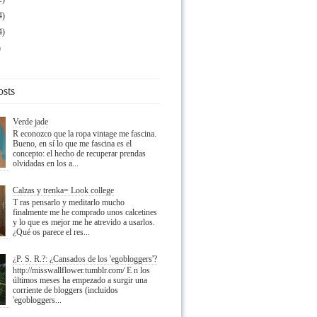
4)
4)
)
osts
Verde jade
R econozco que la ropa vintage me fascina.
Bueno, en sí lo que me fascina es el
concepto: el hecho de recuperar prendas
olvidadas en los a...
Calzas y trenka= Look college
T ras pensarlo y meditarlo mucho
finalmente me he comprado unos calcetines
y lo que es mejor me he atrevido a usarlos.
¿Qué os parece el res...
¿P. S. R.?: ¿Cansados de los 'egobloggers'?
http://misswallflower.tumblr.com/ E n los
últimos meses ha empezado a surgir una
corriente de bloggers (incluidos
'egobloggers...