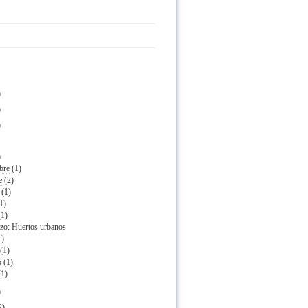
)
)
)
)
bre
(1)
e
(2)
(1)
(1)
(1)
azo: Huertos urbanos
1)
(1)
o
(1)
(1)
)
2)