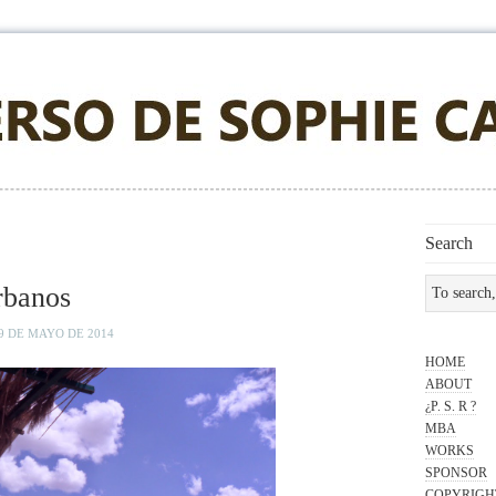
Search
rbanos
29 DE MAYO DE 2014
HOME
ABOUT
¿P. S. R ?
MBA
WORKS
SPONSOR
COPYRIGH