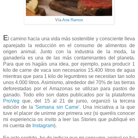
Vía
Ana Ramos
E
l camino hacia una vida más sostenible y consciente lleva
aparejado la reducción en el consumo de alimentos de
origen animal. Junto con la industria de la moda, la
ganadería es una de las más contaminantes del planeta.
Para que os hagáis una idea, por ejemplo, para producir 1
kilo de carne de vaca son necesarios 15.400 litros de agua
mientras que para 1 kilo de legumbres se necesitan tan solo
unos 4.000 litros. Asimismo, alrededor del 70% de las tierras
deforestadas por el Amazonas se utilizan para pastos de
ganado. Todo ello son datos publicados por la plataforma
ProVeg
que, del 15 al 21 de junio, organizó la tercera
edición de la
'Semana sin Carne'
. Una iniciativa a la que
tuve el placer de unirme por primera vez (si queréis conocer
mi experiencia os invito a leer las Stories que publiqué en
mi cuenta de
Instagram
).
En este sentido, he de indicar que mi consumo animal se ha