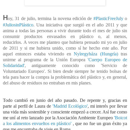
H
oy, 31 de julio, termina la novena edición de
#PlasticFreeJuly
o
#JuliosinPlástico
. Una iniciativa que surgió en el año 2011 y
que
anima a todas las personas a vivir durante todo el mes de julio sin
consumir productos envasados en plástico o, al menos,
reducirlos.
A veces me planteo que hubiera pensado mi yo en julio
de 2011 y si me hubiera unido, como sí he hecho este año. Por
aquel entonces estaba viviendo en
Nyìregyháza (Hungría)
tras
unirme al programa de la Unión Europea
'Cuerpo Europeo de
Solidaridad'
, antiguamente conocido como 'Servicio de
Voluntariado Europeo'. Si bien desde siempre he tenido bolsas de
tela para hacer la compra la problemática del plástico y, en general,
del abuso de residuos no entraban en mis planes.
Todo cambió en junio del año pasado. De repente y, gracias en
parte al perfil de Laura de
'Madrid Ecológico'
, mi interés por llevar
una vida más sostenible y consciente empezó a crecer. Así fue como
me uní al reto lanzado por la Asociación Ambiente Europeo
'Boicot
a los alimentos envueltos en plástico'
, que no fue un gran éxito ya
que me encontraba de viaje en Roma.