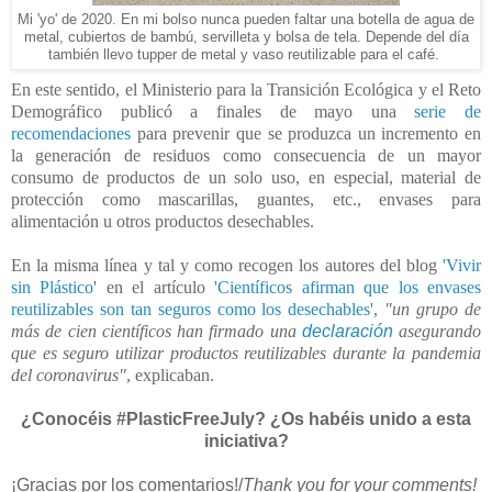
Mi 'yo' de 2020. En mi bolso nunca pueden faltar una botella de agua de
metal, cubiertos de bambú, servilleta y bolsa de tela. Depende del día
también llevo tupper de metal y vaso reutilizable para el café.
En este sentido, el Ministerio para la Transición Ecológica y el Reto
Demográfico publicó a finales de mayo una
serie de
recomendaciones
para prevenir que se produzca un incremento en
la generación de residuos como consecuencia de un mayor
consumo de productos de un solo uso,
en especial, material de
protección como mascarillas, guantes, etc., envases para
alimentación u otros productos desechables.
En la misma línea y tal y como recogen los autores del blog
'Vivir
sin Plástico
' en el artículo
'Científicos afirman que los envases
reutilizables son tan seguros como los desechables
',
"
un grupo de
más de cien científicos han firmado una
declaración
asegurando
que es seguro utilizar productos reutilizables durante la pandemia
del coronavirus"
, explicaban.
¿Conocéis #PlasticFreeJuly? ¿Os habéis unido a esta
iniciativa?
¡Gracias por los comentarios!/
Thank you for your comments!