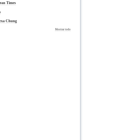
ran Times
a
lexa Chung
Mostrar todo