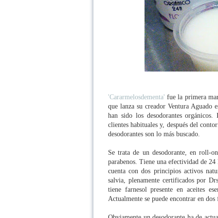
'Cararmelosdementa'
fue la primera mar
que lanza su creador Ventura Aguado e
han sido los desodorantes orgánicos.
clientes habituales y, después del cont
desodorantes son lo más buscado.
Se trata de un desodorante, en roll-on
parabenos. Tiene una efectividad de 24 h
cuenta con dos principios activos natur
salvia, plenamente certificados por D
tiene farnesol presente en aceites e
Actualmente se puede encontrar en dos f
Obviamente un desodorante ha de actua