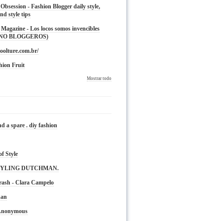
 Obsession - Fashion Blogger daily style,
nd style tips
Magazine - Los locos somos invencibles
 NO BLOGGEROS)
oolture.com.br/
hion Fruit
Mostrar todo
nd a spare . diy fashion
of Style
TYLING DUTCHMAN.
rash - Clara Campelo
nan
 Anonymous