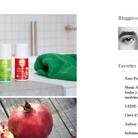
Blogger o
Favorites
Your Pe
Monic Ac
bodas y 
madrina
SADIE
I love it!
Aubrey
fashiona