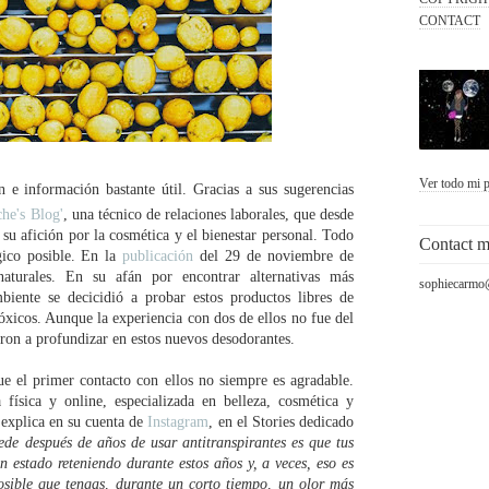
CONTACT
Ver todo mi p
n e información bastante útil. Gracias a sus sugerencias
che's Blog'
, una técnico de relaciones laborales, que desde
su afición por la cosmética y el bienestar personal. Todo
Contact 
gico posible. En la
publicación
del 29 de noviembre de
naturales. En su afán por encontrar alternativas más
sophiecarmo
biente se decicidió a probar estos productos libres de
tóxicos. Aunque la experiencia con dos de ellos no fue del
aron a profundizar en estos nuevos desodorantes.
e el primer contacto con ellos no siempre es agradable.
 física y online, especializada en belleza, cosmética y
explica en su cuenta de
Instagram
, en el Stories dedicado
de después de años de usar antitranspirantes es que tus
 estado reteniendo durante estos años y, a veces, eso es
osible que tengas, durante un corto tiempo, un olor más