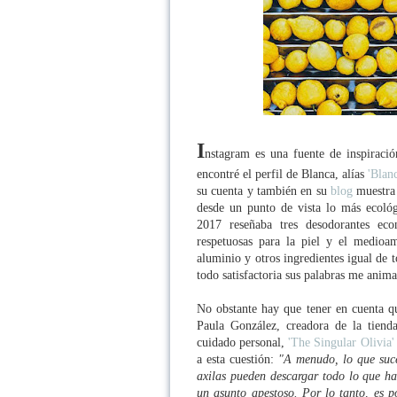
I
nstagram es una fuente de inspiració
encontré el perfil de Blanca, alías
'Blan
su cuenta y también en su
blog
muestra 
desde un punto de vista lo más ecoló
2017 reseñaba tres desodorantes eco
respetuosas para la piel y el medioam
aluminio y otros ingredientes igual de 
todo satisfactoria sus palabras me anim
No obstante hay que tener en cuenta qu
Paula González, creadora de la tienda
cuidado personal,
'The Singular Olivia'
a esta cuestión:
"A menudo, lo que suce
axilas pueden descargar todo lo que han
un asunto apestoso. Por lo tanto, es p