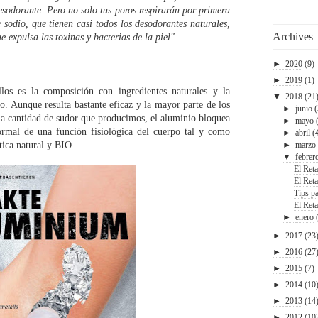
sodorante. Pero no solo tus poros respirarán por primera
 sodio, que tienen casi todos los desodorantes naturales,
Archives
e expulsa las toxinas y bacterias de la piel"
.
►
2020
(9)
►
2019
(1)
ellos es la composición con ingredientes naturales y la
▼
2018
(21
o. Aunque resulta bastante eficaz y la mayor parte de los
►
junio
r la cantidad de sudor que producimos, el aluminio bloquea
►
mayo
ormal de una función fisiológica del cuerpo tal y como
►
abril
(
tica natural y BIO.
►
marzo
▼
febrer
El Reta
El Reta
Tips pa
El Ret
►
enero
►
2017
(23
►
2016
(27
►
2015
(7)
►
2014
(10
►
2013
(14
►
2012
(10