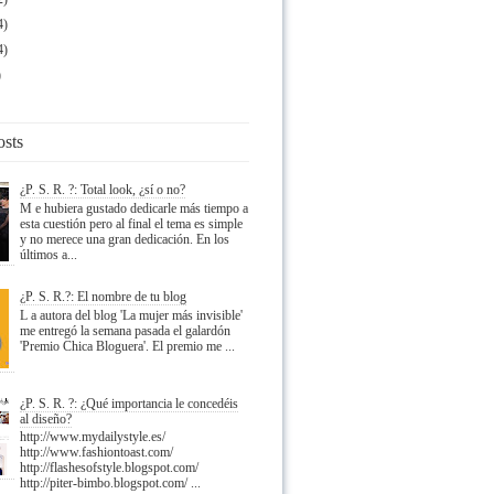
4)
4)
)
osts
¿P. S. R. ?: Total look, ¿sí o no?
M e hubiera gustado dedicarle más tiempo a
esta cuestión pero al final el tema es simple
y no merece una gran dedicación. En los
últimos a...
¿P. S. R.?: El nombre de tu blog
L a autora del blog 'La mujer más invisible'
me entregó la semana pasada el galardón
'Premio Chica Bloguera'. El premio me ...
¿P. S. R. ?: ¿Qué importancia le concedéis
al diseño?
http://www.mydailystyle.es/
http://www.fashiontoast.com/
http://flashesofstyle.blogspot.com/
http://piter-bimbo.blogspot.com/ ...