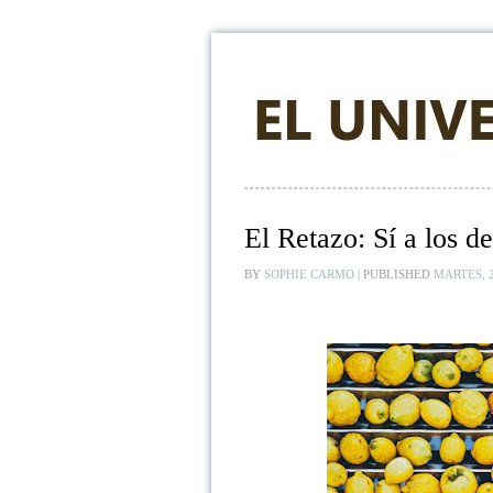
El Retazo: Sí a los d
BY
SOPHIE CARMO
|
PUBLISHED
MARTES, 