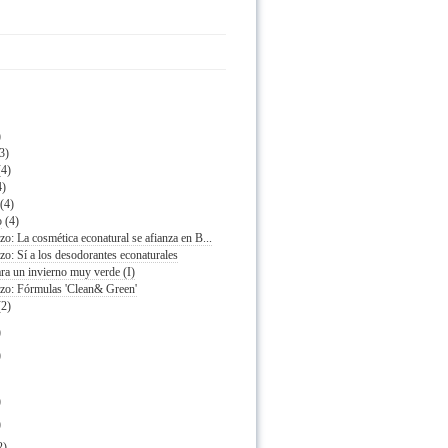
)
(3)
(4)
4)
(4)
o
(4)
zo: La cosmética econatural se afianza en B...
zo: Sí a los desodorantes econaturales
ra un invierno muy verde (I)
azo: Fórmulas 'Clean& Green'
(2)
)
)
)
)
2)