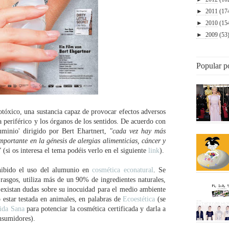
►
2011
(17
►
2010
(15
►
2009
(53
Popular p
otóxico, una sustancia capaz de provocar efectos adversos
ma periférico y los órganos de los sentidos. De acuerdo con
uminio' dirigido por Bert Ehartnert,
"cada vez hay más
portante en la génesis de alergias alimenticias, cáncer y
"
(si os interesa el tema podéis verlo en el siguiente
link
).
hibido el uso del alumunio en
cosmética econatural
. Se
 rasgos, utiliza más de un 90% de ingredientes naturales,
 existan dudas sobre su inocuidad para el medio ambiente
 estar testada en animales, en palabras de
Ecoestética
(se
ida Sana
para potenciar la cosmética certificada y darla a
onsumidores).