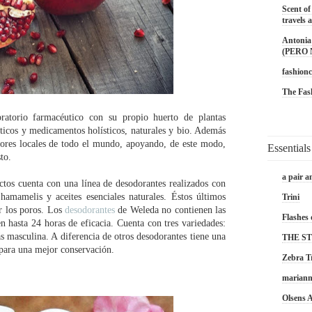
Scent of
travels a
Antonia 
(PERO
fashionc
The Fas
torio farmacéutico con su propio huerto de plantas
icos y medicamentos holísticos, naturales y bio. Además
dores locales de todo el mundo, apoyando, de este modo,
Essentials
to.
a pair a
tos cuenta con una línea de desodorantes realizados con
 hamamelis y aceites esenciales naturales. Éstos últimos
Trini
ir los poros. Los
desodorantes
de Weleda no contienen las
Flashes 
en hasta 24 horas de eficacia. Cuenta con tres variedades:
 masculina. A diferencia de otros desodorantes tiene una
THE S
l para una mejor conservación.
Zebra T
marian
Olsens