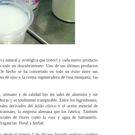
ca natural y ecológica que conocí y cada nuevo producto
s todo un descubrimiento. Uno de sus últimos productos
 De hecho se ha convertido en todo un éxito entre sus
orno de ojos y la crema regeneradora de rosa mosqueta, los
, artesano y de calidad bio sin sales de aluminio y sin
oras y es totalmente transpirable. Entre los ingredientes,
ales derivados del ácido cítrico y el aceite esencial de
rstratmans, la empresa alemana que los fabrica. También
senciales de flores como la rosa y agua de hamamelis.
ragancias: floral y herbal.
r desde el minuto 1 de ahí que Aguado realizara pruebas