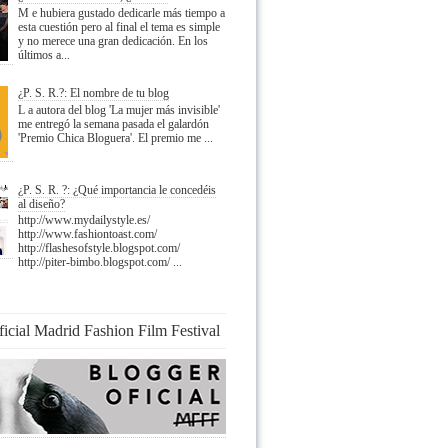
M e hubiera gustado dedicarle más tiempo a
esta cuestión pero al final el tema es simple
y no merece una gran dedicación. En los
últimos a...
¿P. S. R.?: El nombre de tu blog
L a autora del blog 'La mujer más invisible'
me entregó la semana pasada el galardón
'Premio Chica Bloguera'. El premio me ...
¿P. S. R. ?: ¿Qué importancia le concedéis
al diseño?
http://www.mydailystyle.es/
http://www.fashiontoast.com/
http://flashesofstyle.blogspot.com/
http://piter-bimbo.blogspot.com/ ...
ficial Madrid Fashion Film Festival