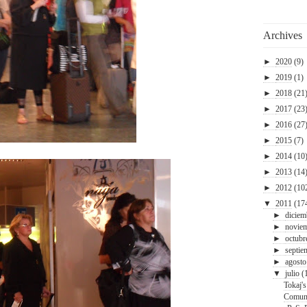
Archives
►
2020
(9)
►
2019
(1)
►
2018
(21
►
2017
(23
►
2016
(27
►
2015
(7)
►
2014
(10
►
2013
(14
►
2012
(10
▼
2011
(17
►
diciem
►
novie
►
octubr
►
septie
►
agosto
▼
julio
(
Tokaj's
Comun