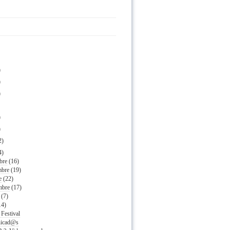
)
)
)
)
)
2)
4)
bre
(16)
mbre
(19)
e
(22)
mbre
(17)
(7)
14)
 Festival
icad@s