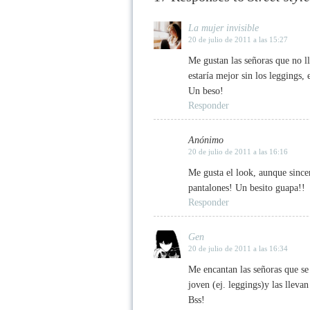
La mujer invisible
20 de julio de 2011 a las 15:27
Me gustan las señoras que no l
estaría mejor sin los leggings
Un beso!
Responder
Anónimo
20 de julio de 2011 a las 16:16
Me gusta el look, aunque sincer
pantalones! Un besito guapa!!
Responder
Gen
20 de julio de 2011 a las 16:34
Me encantan las señoras que se
joven (ej. leggings)y las lleva
Bss!