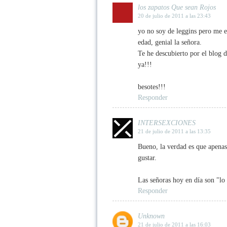
los zapatos Que sean Rojos
20 de julio de 2011 a las 23:43
yo no soy de leggins pero me e
edad, genial la señora.
Te he descubierto por el blog 
ya!!!
besotes!!!
Responder
INTERSEXCIONES
21 de julio de 2011 a las 13:35
Bueno, la verdad es que apenas 
gustar.
Las señoras hoy en día son "lo
Responder
Unknown
21 de julio de 2011 a las 16:03