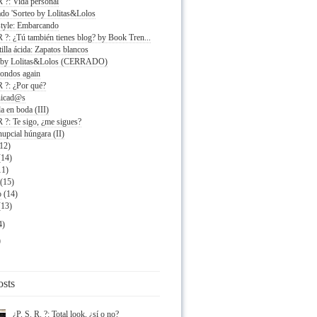
R ?: Vida personal
ado 'Sorteo by Lolitas&Lolos
 style: Embarcando
R ?: ¿Tú también tienes blog? by Book Tren...
illa ácida: Zapatos blancos
 by Lolitas&Lolos (CERRADO)
fondos again
R ?: ¿Por qué?
icad@s
a en boda (III)
R ?: Te sigo, ¿me sigues?
upcial húngara (II)
(12)
(14)
11)
(15)
o
(14)
(13)
4)
)
osts
¿P. S. R. ?: Total look, ¿sí o no?