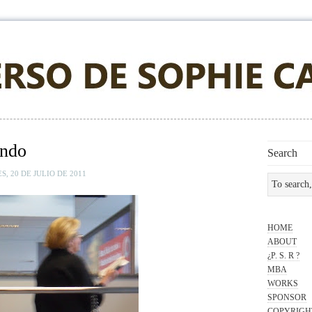
ando
Search
, 20 DE JULIO DE 2011
HOME
ABOUT
¿P. S. R ?
MBA
WORKS
SPONSOR
COPYRIGH