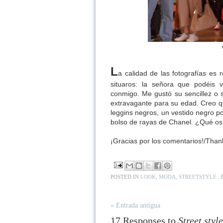
L
a calidad de las fotografías es 
situaros: la señora que podéis v
conmigo. Me gustó su sencillez o 
extravagante para su edad. Creo qu
leggins negros, un vestido negro po
bolso de rayas de Chanel. ¿Qué o
¡Gracias por los comentarios!/Than
POSTED IN
LOOK
,
MODA
,
STREETSTYLE
.
« Entrada antigua
17 Responses to
Street sty