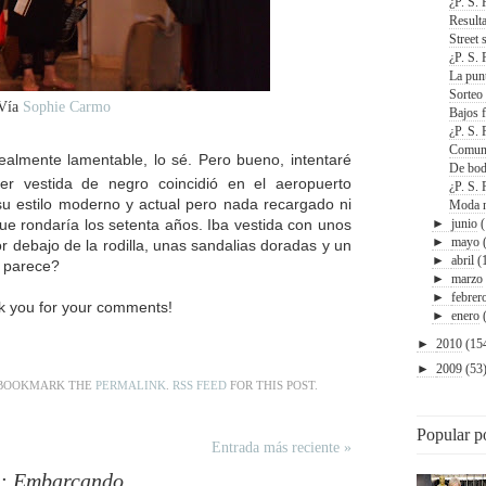
¿P. S. 
Result
Street
¿P. S. 
La punt
Sorteo
Vía
Sophie Carmo
Bajos 
¿P. S. 
Comun
realmente lamentable, lo sé. Pero bueno, intentaré
De bod
er vestida de negro coincidió en el aeropuerto
¿P. S. 
su estilo moderno y actual pero nada recargado ni
Moda n
e rondaría los setenta años. Iba vestida con unos
►
junio
►
mayo
r debajo de la rodilla, unas sandalias doradas y un
►
abril
(
s parece?
►
marzo
►
febrer
k you for your comments!
►
enero
►
2010
(15
►
2009
(53
 BOOKMARK THE
PERMALINK
.
RSS FEED
FOR THIS POST.
Popular p
Entrada más reciente »
le: Embarcando