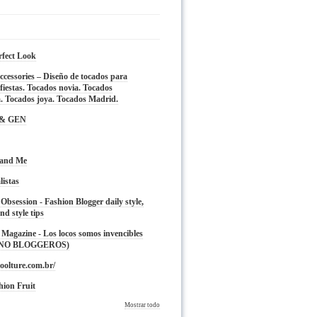
rfect Look
cessories – Diseño de tocados para
fiestas. Tocados novia. Tocados
. Tocados joya. Tocados Madrid.
 & GEN
 and Me
listas
 Obsession - Fashion Blogger daily style,
nd style tips
Magazine - Los locos somos invencibles
 NO BLOGGEROS)
oolture.com.br/
hion Fruit
Mostrar todo