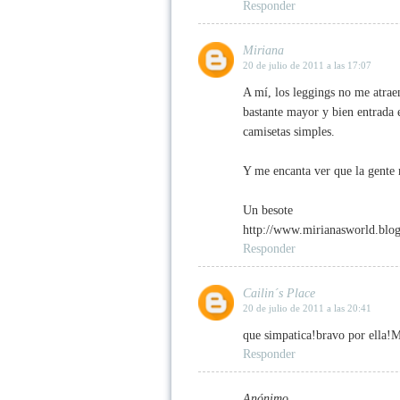
Responder
Miriana
20 de julio de 2011 a las 17:07
A mí, los leggings no me atra
bastante mayor y bien entrada e
camisetas simples.
Y me encanta ver que la gente 
Un besote
http://www.mirianasworld.blo
Responder
Cailin´s Place
20 de julio de 2011 a las 20:41
que simpatica!bravo por ella!
Responder
Anónimo