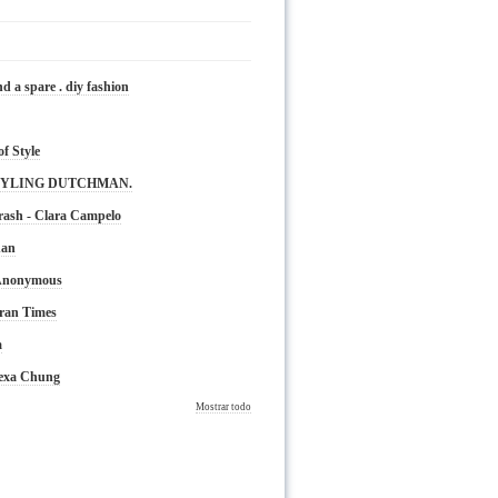
nd a spare . diy fashion
of Style
TYLING DUTCHMAN.
rash - Clara Campelo
nan
 Anonymous
ran Times
a
lexa Chung
Mostrar todo