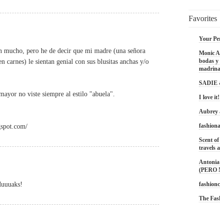
Favorites
Your Pe
en mucho, pero he de decir que mi madre (una señora
Monic Ac
bodas y 
n carnes) le sientan genial con sus blusitas anchas y/o
madrina
SADIE
mayor no viste siempre al estilo "abuela".
I love it!
Aubrey
fashiona
gspot.com/
Scent of
travels a
Antonia 
(PERO
Muuuaks!
fashionc
The Fas