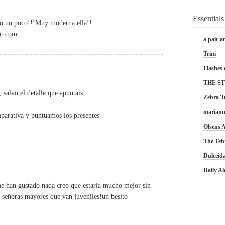
Essentials
do un poco!!!Muy moderna ella!!
ot.com
a pair a
Trini
Flashes 
THE S
, salvo el detalle que apuntais.
Zebra T
marian
parativa y puntuamos los presentes.
Olsens
The Teh
Dulceid
Daily A
me han gustado nada creo que estaria mucho mejor sin
s señoras mayores que van juveniles!un besito