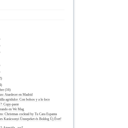
)
)
)
)
)
2)
4)
bre
(16)
azo: Atardecer en Madrid
illa agridulce: Con bolsos y a lo loco
.?: Copy-paste
rando en We Mag
to: Christmas cocktail by Tu Cara Espanta
es Karácsonyi Ünnepeket és Boldog Új Évet!
?: Atrevida, ¿yo?