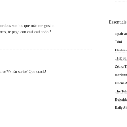
Essentials
 burdeos son los que más me gustan.
res, te pega con casi casi todo!!
a pair a
Trini
Flashes 
THE S
Zebra T
uros??? En serio? Que crack!
marian
Olsens
The Teh
Dulceid
Daily A