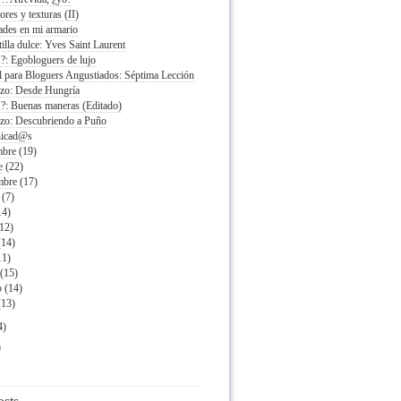
ores y texturas (II)
des en mi armario
illa dulce: Yves Saint Laurent
.?: Egobloguers de lujo
 para Bloguers Angustiados: Séptima Lección
azo: Desde Hungría
.?: Buenas maneras (Editado)
azo: Descubriendo a Puño
icad@s
mbre
(19)
e
(22)
mbre
(17)
(7)
14)
(12)
(14)
11)
(15)
o
(14)
(13)
4)
)