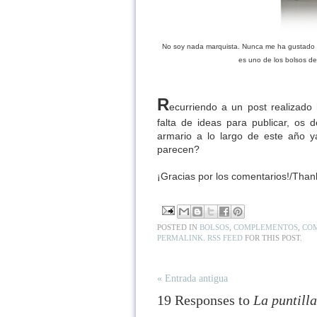
No soy nada marquista. Nunca me ha gustado Ha
es uno de los bolsos d
R
ecurriendo a un post realizad
falta de ideas para publicar, os
armario a lo largo de este año 
parecen?
¡Gracias por los comentarios!/Than
POSTED IN
BOLSOS
,
COMPLEMENTOS
,
CO
PERMALINK
.
RSS FEED
FOR THIS POST.
« Entrada antigua
19 Responses to
La puntilla