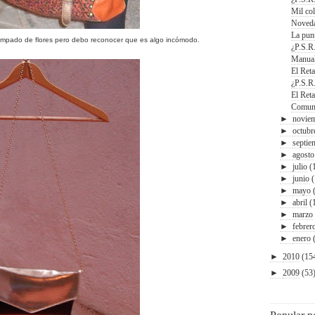
Mil col
Noveda
La punt
tampado de flores pero debo reconocer que es algo incómodo.
¿P.S.R
Manual
El Ret
¿P.S.R
El Ret
Comun
►
novie
►
octubr
►
septie
►
agosto
►
julio
(
►
junio
►
mayo
►
abril
(
►
marzo
►
febrer
►
enero
►
2010
(15
►
2009
(53