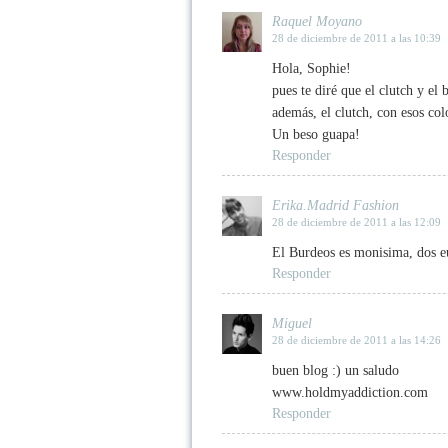
Raquel Moyano
28 de diciembre de 2011 a las 10:39
Hola, Sophie!
pues te diré que el clutch y el
además, el clutch, con esos colo
Un beso guapa!
Responder
Erika.Madrid Fashion
28 de diciembre de 2011 a las 12:09
El Burdeos es monisima, dos e
Responder
Miguel
28 de diciembre de 2011 a las 14:26
buen blog :) un saludo
www.holdmyaddiction.com
Responder