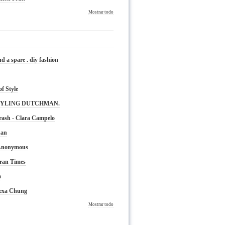
Mostrar todo
nd a spare . diy fashion
of Style
TYLING DUTCHMAN.
rash - Clara Campelo
nan
 Anonymous
ran Times
a
lexa Chung
Mostrar todo