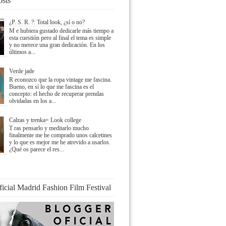
osts
¿P. S. R. ?: Total look, ¿sí o no?
M e hubiera gustado dedicarle más tiempo a
esta cuestión pero al final el tema es simple
y no merece una gran dedicación. En los
últimos a...
Verde jade
R econozco que la ropa vintage me fascina.
Bueno, en sí lo que me fascina es el
concepto: el hecho de recuperar prendas
olvidadas en los a...
Calzas y trenka= Look college
T ras pensarlo y meditarlo mucho
finalmente me he comprado unos calcetines
y lo que es mejor me he atrevido a usarlos.
¿Qué os parece el res...
ficial Madrid Fashion Film Festival