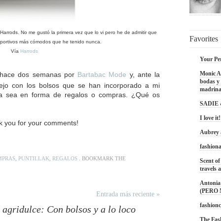
rrods. No me gustó la primera vez que lo vi pero he de admitir que
Favorites
eportivos más cómodos que he tenido nunca.
Vía
Harrods
Your Pe
Monic Ac
o hace dos semanas por
Bartabac Mode
y, ante la
bodas y 
 dejo con los bolsos que se han incorporado a mi
madrina
ya sea en forma de regalos o compras. ¿Qué os
SADIE
I love it!
k you for your comments!
Aubrey
fashiona
MPRAS
,
PUNTILLAK
,
REGALOS
. BOOKMARK THE
Scent of
travels a
Antonia 
(PERO
Entrada más reciente »
fashionc
 agridulce: Con bolsos y a lo loco
The Fas