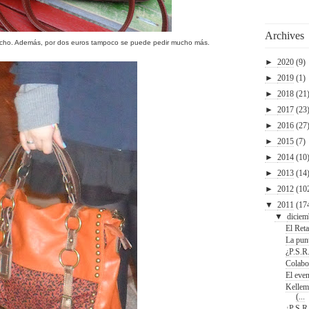
Archives
mucho. Además, por dos euros tampoco se puede pedir mucho más.
►
2020
(9)
►
2019
(1)
►
2018
(21
►
2017
(23
►
2016
(27
►
2015
(7)
►
2014
(10
►
2013
(14
►
2012
(10
▼
2011
(17
▼
diciem
El Ret
La punt
¿P.S.R
Colabo
El even
Kellem
(...
¿P.S.R.