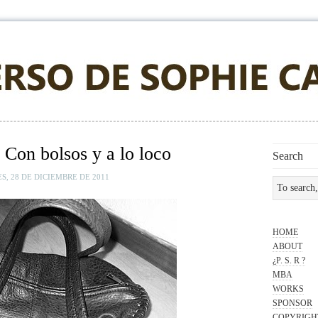
: Con bolsos y a lo loco
Search
S, 28 DE DICIEMBRE DE 2011
HOME
ABOUT
¿P. S. R ?
MBA
WORKS
SPONSOR
COPYRIGH