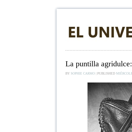
La puntilla agridulce
BY
SOPHIE CARMO
|
PUBLISHED
MIÉRCOLE