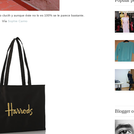
Popular p
o clucth y aunque éste no lo es 100% se le parece bastante.
Vía
Sophie Carmo
Blogger o