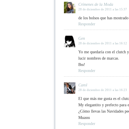
Crímenes de la Moda
28 de diciembre de 2011 a las 15:37
de los bolsos que has mostrado
Responder
Gen
28 de diciembre de 2011 a las 16:12
Yo me quedaría con el clutch y
lucir nombres de marcas.
Bss!
Responder
Carol
28 de diciembre de 2011 a las 16:23
El que más me gusta es el clut
My elegantito y prefecto para e
¿Cómo llevas las Navidades pe
Muasss
Responder