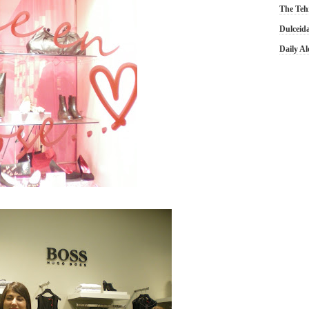
The Teh
Dulceid
Daily A