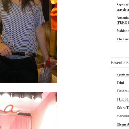
Scent of
travels a
Antonia 
(PERO
fashionc
The Fas
Essentials
a pair a
Trini
Flashes 
THE S
Zebra T
marian
Olsens