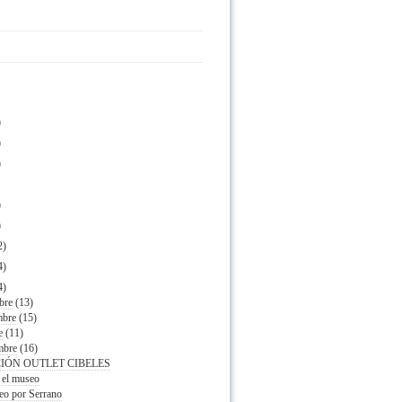
)
)
)
)
)
2)
4)
4)
bre
(13)
mbre
(15)
e
(11)
mbre
(16)
CIÓN OUTLET CIBELES
n el museo
eo por Serrano