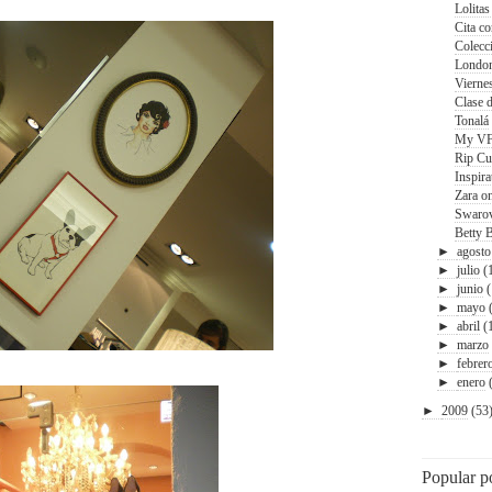
Lolitas
Cita c
Colecc
London
Vierne
Clase d
Tonalá
My V
Rip Cu
Inspira
Zara on
Betty 
►
agosto
►
julio
(
►
junio
►
mayo
►
abril
(
►
marzo
►
febrer
►
enero
►
2009
(53
Popular p