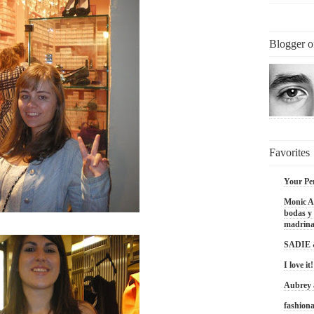
Blogger o
Favorites
Your Pe
Monic Ac
bodas y 
madrina
SADIE
I love it!
Aubrey
fashiona