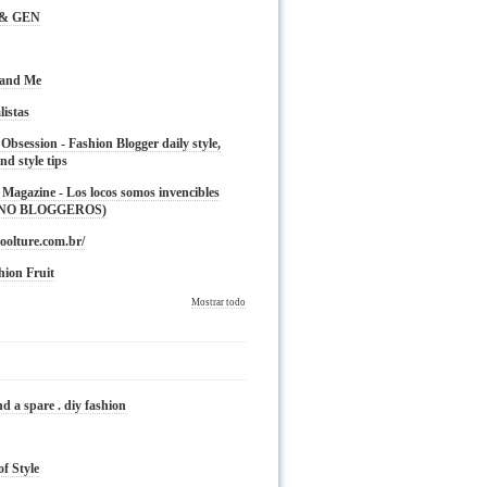
 & GEN
 and Me
listas
 Obsession - Fashion Blogger daily style,
nd style tips
Magazine - Los locos somos invencibles
 NO BLOGGEROS)
oolture.com.br/
hion Fruit
Mostrar todo
nd a spare . diy fashion
of Style