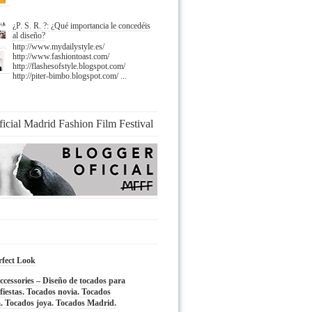
¿P. S. R. ?: ¿Qué importancia le concedéis
al diseño?
http://www.mydailystyle.es/
http://www.fashiontoast.com/
http://flashesofstyle.blogspot.com/
http://piter-bimbo.blogspot.com/ ...
ficial Madrid Fashion Film Festival
rfect Look
cessories – Diseño de tocados para
fiestas. Tocados novia. Tocados
. Tocados joya. Tocados Madrid.