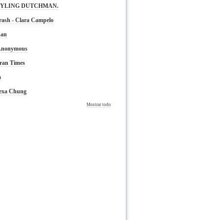
TYLING DUTCHMAN.
rash - Clara Campelo
nan
 Anonymous
ran Times
a
lexa Chung
Mostrar todo