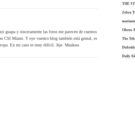
THE S
Zebra T
marian
Olsens
uy guapa y sinceramente las fotos me parecen de cuentos
ipo CSI Miami. Y oye vuestro blog también está genial, es
The Teh
ropa. En mi caso es muy difícil. Jeje. Muaksss.
Dulceid
Daily A