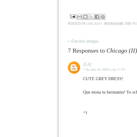
POSTED IN
CHICAGO
. BOOKMARK THE
PE
« Entrada antigua
7 Responses to
Chicago (II
[LA]
7 de julio de 2009 a las 17:41
CUTE GREY DRESS!
Que mona tu hermanita! Yo ech
=)