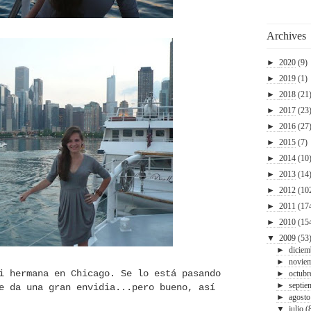
Archives
►
2020
(9)
►
2019
(1)
►
2018
(21
►
2017
(23
►
2016
(27
►
2015
(7)
►
2014
(10
►
2013
(14
►
2012
(10
►
2011
(17
►
2010
(15
▼
2009
(53
►
diciem
►
novie
i hermana en Chicago. Se lo está pasando
►
octubr
►
septie
e da una gran envidia...pero bueno, así
►
agosto
▼
julio
(