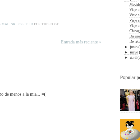
Modelo
Viaje 
Viaje a
Viaje a
RMALINK
.
RSS FEED
FOR THIS POST.
Viaje a
Chicago
Diseño
De reba
Entrada más reciente »
►
junio
)
►
mayo
►
abril
(
Popular p
o de menos a la mia... =(