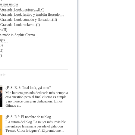
s por un día
a Granada: Look marinero...(IV)
 Granada: Look festivo y también floreado.....
 Granada: Look cómodo y floreado...(II)
 Granada: Look rockero...(I)
 (II)
s made in Sophie Carmo...
jas...
(3)
(2)
7)
osts
¿P. S. R. ?: Total look, ¿sí o no?
M e hubiera gustado dedicarle más tiempo a
esta cuestión pero al final el tema es simple
y no merece una gran dedicación. En los
últimos a...
¿P. S. R.?: El nombre de tu blog
L a autora del blog 'La mujer más invisible'
me entregó la semana pasada el galardón
'Premio Chica Bloguera'. El premio me ...