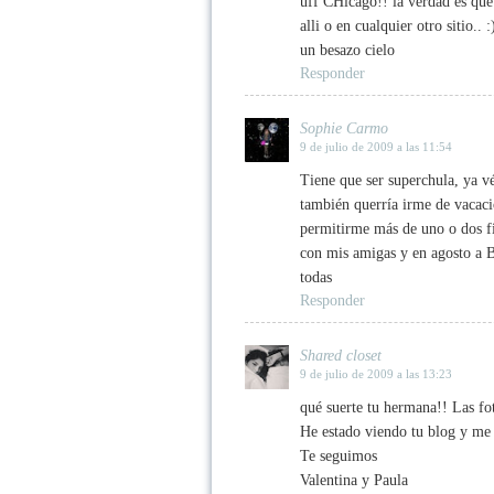
uff CHicago!! la verdad es que 
alli o en cualquier otro sitio.. :
un besazo cielo
Responder
Sophie Carmo
9 de julio de 2009 a las 11:54
Tiene que ser superchula, ya v
también querría irme de vacaci
permitirme más de uno o dos 
con mis amigas y en agosto a B
todas
Responder
Shared closet
9 de julio de 2009 a las 13:23
qué suerte tu hermana!! Las fo
He estado viendo tu blog y me c
Te seguimos
Valentina y Paula