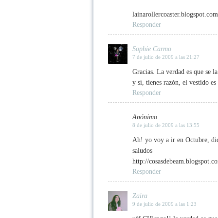
lainarollercoaster.blogspot.com
Responder
Sophie Carmo
7 de julio de 2009 a las 21:27
Gracias. La verdad es que se l
y sí, tienes razón, el vestido 
Responder
Anónimo
8 de julio de 2009 a las 13:55
Ah! yo voy a ir en Octubre, di
saludos
http://cosasdebeam.blogspot.c
Responder
Zaira
9 de julio de 2009 a las 1:23