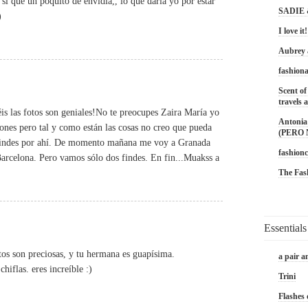
si que un poquito de envidia,, lo que daria yo por estar
SADIE
)
I love it!
Aubrey
fashiona
Scent of
travels a
éis las fotos son geniales!No te preocupes Zaira María yo
Antonia 
ones pero tal y como están las cosas no creo que pueda
(PERO
findes por ahí. De momento mañana me voy a Granada
fashionc
arcelona. Pero vamos sólo dos findes. En fin...Muakss a
The Fas
Essentials
tos son preciosas, y tu hermana es guapísima.
a pair a
hiflas. eres increíble :)
Trini
Flashes 