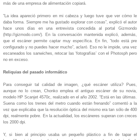
más de una empresa de alimentación copiará.
“La idea apareció primero en mi cabeza y luego tuve que ver cómo le
daba forma. Siempre me ha gustado explorar con cosas”, explicó el autor
hace unos días en una entrevista concedida al portal Gizmondo
(http://gizmodo.com/). En la conversación mantenida explicó, además,
que el escáner permite captar muy específica. En fin, “todo está pre
configurado y no puedes hacer mucho”, aclaró. Eso no le impide, una vez
escaneados los sanwiches, retocar las ‘fotografías’ con el Photosph pero
no en exceso.
Reliquias del pasado informático
Para conseguir tal calidad de imagen, ¿qué escáner utiliza? Pues,
aunque no lo crean, Chonko emplea el antiguo escáner de su novia,
modelo HP Scanjet 4570c, realizado en el año 2002. “Está en las últimas.
Suena como los trenes del metro cuando están frenando” comentó a la
vez que explicaba que la resolución óptica del mismo era tan sólo de 400
dpi, realmente pobre. En la actualidad, los escáneres superan con creces
los 2000 dpi.
Y, si bien al principio usaba un pequeño plástico a fin de tapar el