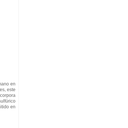
mano en
es, este
ncorpora
ulfúrico
itido en