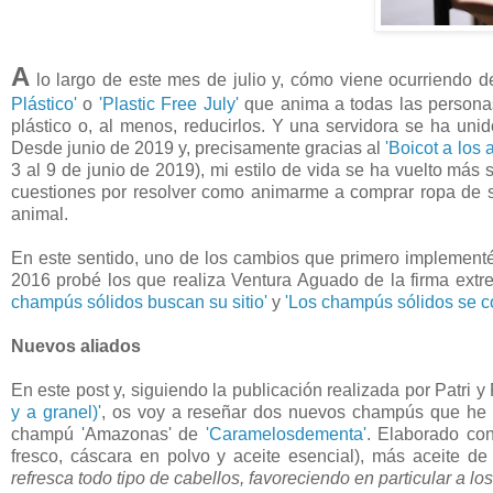
A
lo largo de este mes de julio y, cómo viene ocurriendo
Plástico'
o
'Plastic Free July'
que anima a todas las personas
plástico o, al menos, reducirlos. Y una servidora se ha un
Desde junio de 2019 y, precisamente gracias al
'Boicot a los 
3 al 9 de junio de 2019), mi estilo de vida se ha vuelto má
cuestiones por resolver como animarme a comprar ropa de
animal.
En este sentido, uno de los cambios que primero implementé 
2016 probé los que realiza Ventura Aguado de la firma ex
champús sólidos buscan su sitio'
y
'Los champús sólidos se c
Nuevos aliados
En este post y, siguiendo la publicación realizada por Patri y
y a granel)'
, os voy a reseñar dos nuevos champús que he t
champú 'Amazonas' de
'Caramelosdementa'
. Elaborado co
fresco, cáscara en polvo y aceite esencial), más aceite d
refresca todo tipo de cabellos, favoreciendo en particular a lo