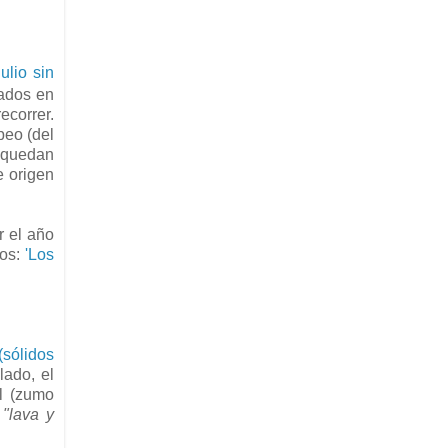
Julio sin
sados en
ecorrer.
peo (del
e quedan
 origen
r el año
los:
'Los
(sólidos
lado, el
l (zumo
,
"lava y