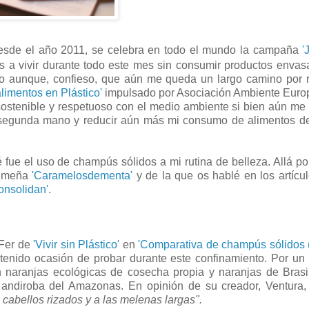
 desde el año 2011, se celebra en todo el mundo la campaña
'
 a vivir durante todo este mes sin consumir productos enva
ido aunque, confieso, que aún me queda un largo camino por r
alimentos en Plástico'
impulsado por Asociación Ambiente Euro
s sostenible y respetuoso con el medio ambiente si bien aún m
 segunda mano y reducir aún más mi consumo de alimentos de
fue el uso de champús sólidos a mi rutina de belleza. Allá po
tremeña
'Caramelosdementa'
y de la que os hablé en los artícu
onsolidan'
.
 Fer de
'Vivir sin Plástico'
en
'Comparativa de champús sólidos 
enido ocasión de probar durante este confinamiento. Por un 
n naranjas ecológicas de cosecha propia y naranjas de Brasi
e andiroba del Amazonas. En opinión de su creador, Ventura
s cabellos rizados y a las melenas largas".