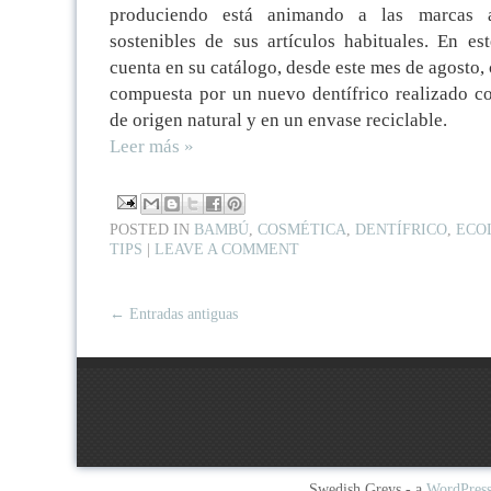
produciendo está animando a las marcas a
sostenibles de sus artículos habituales. En es
cuenta en su catálogo, desde este mes de agosto, 
compuesta por un nuevo dentífrico realizado c
de origen natural y en un envase reciclable.
Leer más »
POSTED IN
BAMBÚ
,
COSMÉTICA
,
DENTÍFRICO
,
ECO
TIPS
|
LEAVE A COMMENT
← Entradas antiguas
Swedish Greys - a
WordPres